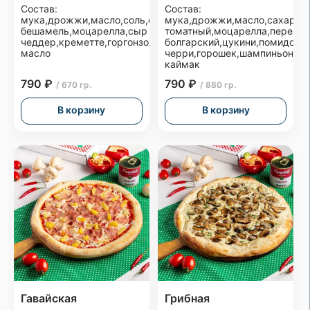
Состав:
Состав:
мука,дрожжи,масло,соль,соус
мука,дрожжи,масло,сахар,со
бешамель,моцарелла,сыр
томатный,моцарелла,перец
чеддер,креметте,горгонзола,оливковое
болгарский,цукини,помидоры
масло
черри,горошек,шампиньоны,
каймак
790 ₽
790 ₽
/ 670 гр.
/ 880 гр.
В корзину
В корзину
Гавайская
Грибная