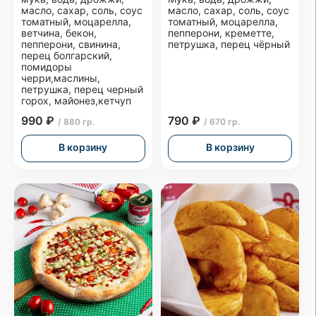
масло, сахар, соль, соус
масло, сахар, соль, соус
томатный, моцарелла,
томатный, моцарелла,
ветчина, бекон,
пепперони, креметте,
пепперони, свинина,
петрушка, перец чёрный
перец болгарский,
помидоры
черри,маслины,
петрушка, перец черный
горох, майонез,кетчуп
990 ₽
790 ₽
/ 880 гр.
/ 670 гр.
В корзину
В корзину