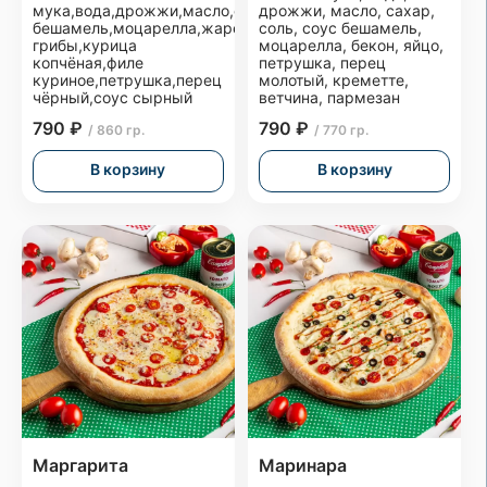
мука,вода,дрожжи,масло,сахар,соль,соус
дрожжи, масло, сахар,
бешамель,моцарелла,жареные
соль, соус бешамель,
грибы,курица
моцарелла, бекон, яйцо,
копчёная,филе
петрушка, перец
куриное,петрушка,перец
молотый, креметте,
чёрный,соус сырный
ветчина, пармезан
790 ₽
790 ₽
/ 860 гр.
/ 770 гр.
В корзину
В корзину
Маргарита
Маринара