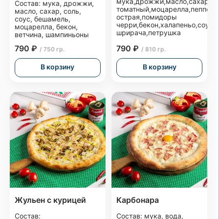
мука,дрожжи,масло,сахар,со
Состав: мука, дрожжи,
томатный,моцарелла,пепперо
масло, сахар, соль,
острая,помидоры
соус, бешамель,
черри,бекон,халапеньо,соус
моцарелла, бекон,
шрирача,петрушка
ветчина, шампиньоны
790 ₽
790 ₽
/ 750 гр.
/ 810 гр.
В корзину
В корзину
Жульен с курицей
Карбонара
Состав:
Состав: мука, вода,