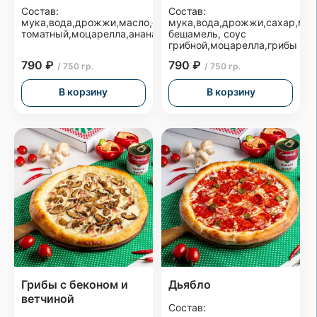
Состав:
Состав:
мука,вода,дрожжи,масло,сахар,соль,соус
мука,вода,дрожжи,сахар,мас
томатный,моцарелла,ананас,ветчина,бекон
бешамель, соус
грибной,моцарелла,грибы
790 ₽
790 ₽
/ 750 гр.
/ 750 гр.
В корзину
В корзину
Грибы с беконом и
Дьябло
ветчиной
Состав: