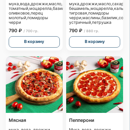
мука,вода,дрожжи,масло,соль,сахар,соус
мука,дрожжи,масло,сахар,со
томатный,моцарелла,базилик,масло
бешамель,моцарелла,кальма
оливковое,перец
тигровая,помидоры
молотый,помидоры
черри,маслины,базилик,соус
черри
устричный,петрушка
790 ₽
790 ₽
/ 700 гр.
/ 880 гр.
В корзину
В корзину
Мясная
Пепперони
мука, вода, дрожжи,
Мука, вода, дрожжи,