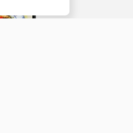
Наведите камеру телефона и перейдит
ссылке, чтобы установить приложение.
а
О нас
Оставить отзыв
ичная оферта