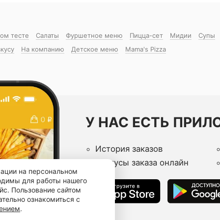
ком тесте
Салаты
Фуршетное меню
Пицца-сет
Мидии
Супы
вкусу
На компанию
Детское меню
Mama's Pizza
У НАС ЕСТЬ ПРИЛ
История заказов
Статусы заказа онлайн
мации на персональном
ходимы для работы нашего
йс. Пользование сайтом
ательно ознакомиться с
шением
.