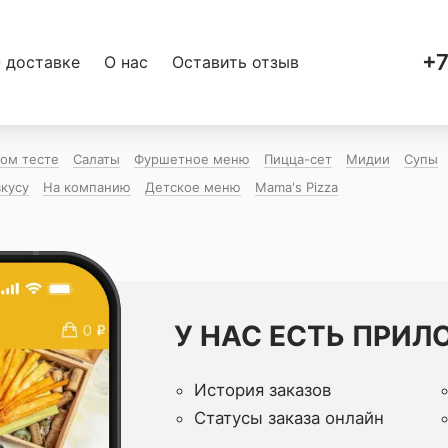
+7
 доставке
О нас
Оставить отзыв
ком тесте
Салаты
Фуршетное меню
Пицца-сет
Мидии
Супы
вкусу
На компанию
Детское меню
Mama's Pizza
У НАС ЕСТЬ ПРИЛ
История заказов
Статусы заказа онлайн