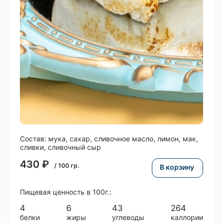
Состав: мука, сахар, сливочное масло, лимон, мак,
сливки, сливочный сыр
430
₽
/
100
гр.
В корзину
Пищевая ценность в 100г.:
4
6
43
264
белки
жиры
углеводы
каллории